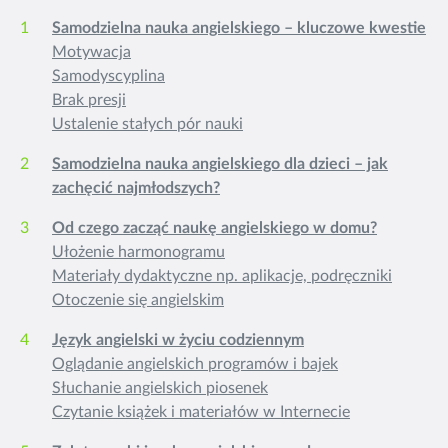
Samodzielna nauka angielskiego – kluczowe kwestie
Motywacja
Samodyscyplina
Brak presji
Ustalenie stałych pór nauki
Samodzielna nauka angielskiego dla dzieci – jak
zachęcić najmłodszych?
Od czego zacząć naukę angielskiego w domu?
Ułożenie harmonogramu
Materiały dydaktyczne np. aplikacje, podręczniki
Otoczenie się angielskim
Język angielski w życiu codziennym
Oglądanie angielskich programów i bajek
Słuchanie angielskich piosenek
Czytanie książek i materiałów w Internecie