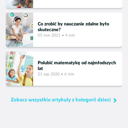
jest wybranie opcji
Demo
na naszej stronie głównej.
ustanowiony przez Ciebie cel? Wspólne wyjście do
poprosić o jego przypomnienie.
Zostaniesz przekierowany na stronę z przykładowymi
kina czy na pizzę może stanowić dodatkową zachętę.
zadaniami dla każdej z klas. Możesz sprawdzić czy
forma gier i zabaw jaką oferujemy odpowiada Tobie i
Co zrobić by nauczanie zdalne było
Twoim dzieciom.
skuteczne?
05 mar 2021 • 4 min
Polubić matematykę od najmłodszych
lat
21 sep 2020 • 6 min
Zobacz wszystkie artykuły z kategorii dzieci