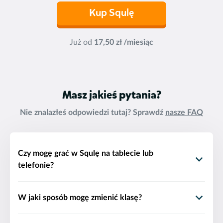
Kup Squlę
Już od
17,50 zł /miesiąc
Masz jakieś pytania?
Nie znalazłeś odpowiedzi tutaj? Sprawdź
nasze FAQ
Czy mogę grać w Squlę na tablecie lub
telefonie?
Oczywiście! Oferujemy naszym użytkownikom
W jaki sposób mogę zmienić klasę?
możliwość korzystania z aplikacji dostępnej zarówno
na urządzenia z systemem operacyjnym Android, jak i
Zbliża się początek kolejnego roku szkolnego i chcesz