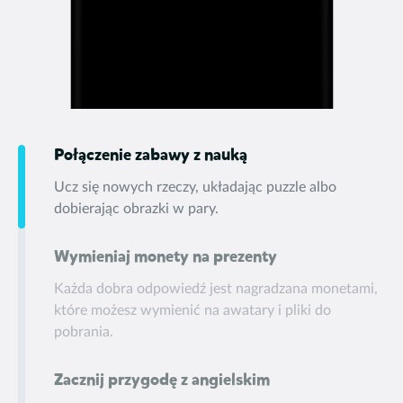
Połączenie zabawy z nauką
Ucz się nowych rzeczy, układając puzzle albo
dobierając obrazki w pary.
Wymieniaj monety na prezenty
Każda dobra odpowiedź jest nagradzana monetami,
które możesz wymienić na awatary i pliki do
pobrania.
Zacznij przygodę z angielskim