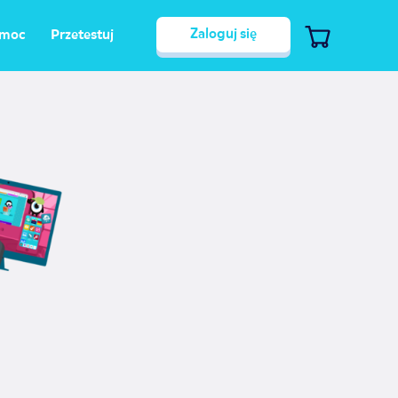
Zaloguj się
moc
Przetestuj