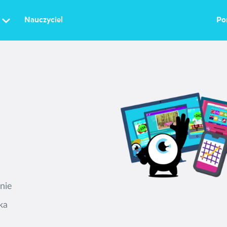
Nauczyciel
Po
nie
ka