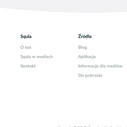
– iPhone 6(Plus), 6S(Plus), S
Aplikacja Squli nie działa na ur
urządzeniach często pojawia się
Squla
Źródła
O nas
Blog
Squla w mediach
Aplikacje
Kontakt
Informacje dla mediów
Do pobrania