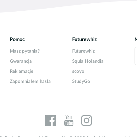
E z systemem operacyjnym iOS9 lub nowszym
ządzeniach iPad Mini 1-3, iPad 1, 2, 3 & 4 oraz iPod Touc
 komunikat z informacją, że aplikacja zostanie zamknięta.
Pomoc
Futurewhiz
Masz pytania?
Futurewhiz
Gwarancja
Squla Holandia
Reklamacje
scoyo
Zapomniałem hasła
StudyGo