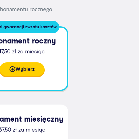
 abonamentu rocznego
ni gwarancji zwrotu kosztów
onament roczny
17,50 zł za miesiąc
Wybierz
ament miesięczny
37,50 zł za miesiąc