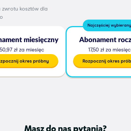
 zwrotu kosztów dla
go
Najczęściej wybieran
ament miesięczny
Abonament roc
50,97 zł za miesięc
17,50 zł za miesięc
zpocznij okres próbny
Rozpocznij okres pró
Masz do nas pytania?