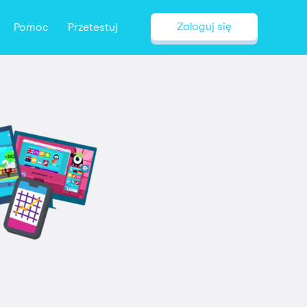
Zaloguj się
Pomoc
Przetestuj