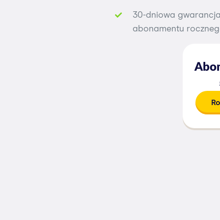
30-dniowa gwarancja
abonamentu roczne
Abon
Ro