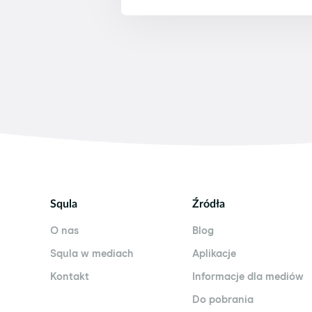
Jeżeli chcesz zrezygnować ze
Sprawdź
Najczęściej zadawan
Na urządzeniach firmy Apple ap
– iPad mini 4 i wyżej (piąta 
– iPad Air i Air 2 z systeme
– iPad Pro z systemem opera
– iPod Touch 6 z systemem op
– iPhone 6(Plus), 6S(Plus), 
Aplikacja Squli nie działa na u
urządzeniach często pojawia si
Squla
Źródła
O nas
Blog
Squla w mediach
Aplikacje
Kontakt
Informacje dla mediów
Do pobrania