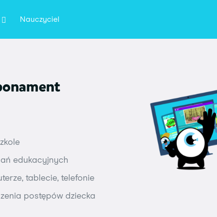
Nauczyciel
abonament
zkole
dań edukacyjnych
rze, tablecie, telefonie
dzenia postępów dziecka