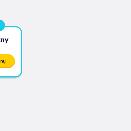
y
zny
bny