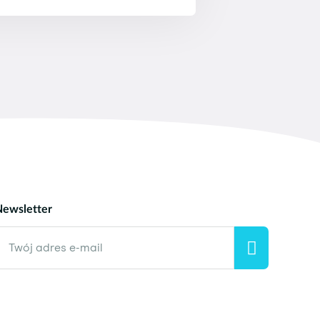
ć na adres info@squla.pl.
uch 5. Podczas gry na tych
ęta.
Newsletter
Twój adres e-mail