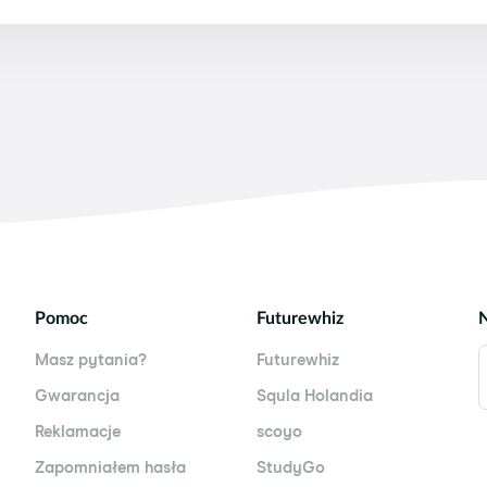
 Squli w innym momencie, to
sprawdź instrukcje tutaj
.
e pytania
na naszej stronie lub wyślij do nas wiadomoś
likacja działa najlepiej na:
generacja) z systemem operacyjnym iOS9 lub nowszym
m operacyjnym iOS8 lub nowszym
cyjnym iOS9 lub nowszym
eracyjnym iOS11.0 lub nowszym
SE z systemem operacyjnym iOS9 lub nowszym
rządzeniach iPad Mini 1-3, iPad 1, 2, 3 & 4 oraz iPod To
ę komunikat z informacją, że aplikacja zostanie zamkni
Pomoc
Futurewhiz
Masz pytania?
Futurewhiz
Gwarancja
Squla Holandia
Reklamacje
scoyo
Zapomniałem hasła
StudyGo