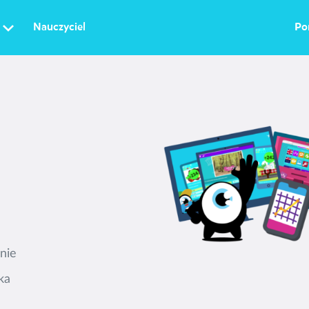
Nauczyciel
Po
nie
ka