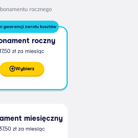
 abonamentu rocznego
ni gwarancji zwrotu kosztów
onament roczny
17,50 zł za miesiąc
Wybierz
ament miesięczny
37,50 zł za miesiąc