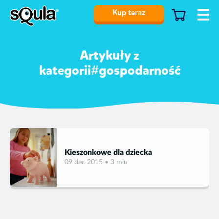
Kup teraz
Artykuły z
kategorii#gospodarność
Kieszonkowe dla dziecka
09 dec 2015 • 3 min