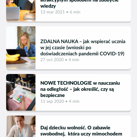
atrakcyjnym sposobem na zdobycie
wiedzy
13 mar 2021 • 6 min
ZDALNA NAUKA – jak wspierać ucznia
w jej czasie
(wnioski po
doświadczeniach pandemii COVID-19)
27 oct 2020 • 4 min
NOWE TECHNOLOGIE w nauczaniu
na odległość – jak określić, czy są
bezpieczne
11 sep 2020 • 4 min
Daj dziecku wolność. O zabawie
swobodnej, która uczy mimochodem